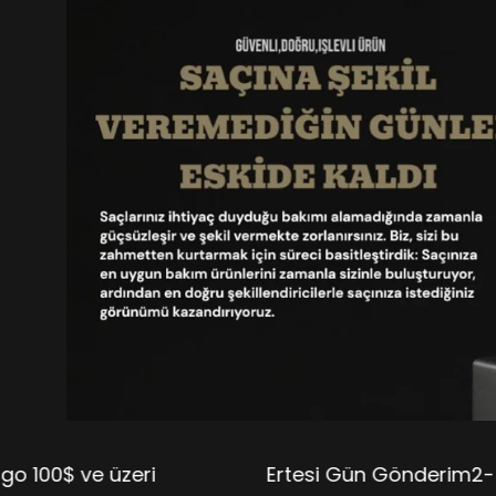
ri
Ertesi Gün Gönderimㅤㅤㅤㅤㅤㅤ2-5 Gün İçinde T