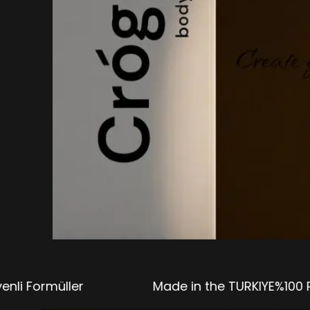
er
Made in the TURKIYEㅤㅤㅤㅤㅤㅤ%100 Paraben, Sül