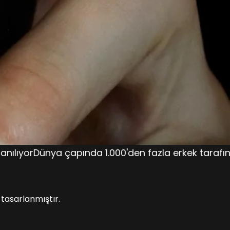
 1.000'den fazla erkek tarafından takip ediliyorㅤㅤㅤㅤㅤㅤ 
e tasarlanmıştır.