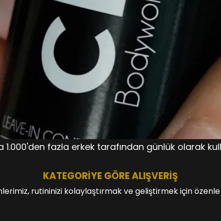
arafından günlük olarak kullanılıyorㅤㅤㅤㅤㅤㅤDünya çapında
KATEGORİYE GÖRE ALIŞVERİŞ
ünlerimiz, rutininizi kolaylaştırmak ve geliştirmek için özenl