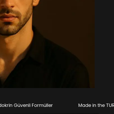
li Formüller
Made in the TURKIYEㅤㅤㅤㅤㅤㅤ%100 P