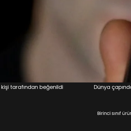
nildi
Dünya çapında 1.000'den fazla erkek t
Birinci sınıf ür