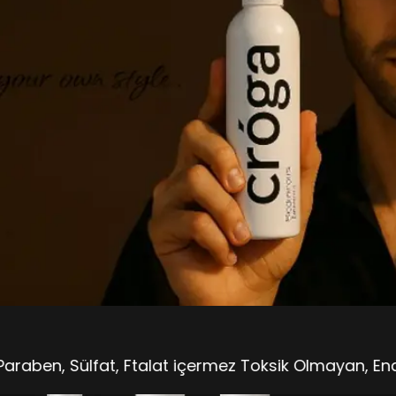
fat, Ftalat içermezㅤㅤㅤㅤㅤㅤ Toksik Olmayan, Endokrin Güven