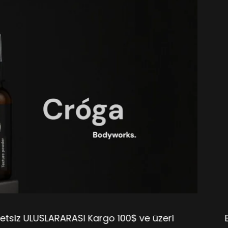
LARARASI Kargo 100$ ve üzeri
Ertesi Gün Gönde