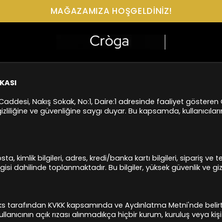
MAĞAZAMIZA HOŞGELDİNİZ!
KASI
addesi, Nakış Sokak, No:1, Daire:1 adresinde faaliyet gösteren 
gizliliğine ve güvenliğine saygı duyar. Bu kapsamda, kullanıcılar
a, kimlik bilgileri, adres, kredi/banka kartı bilgileri, sipariş ve te
lgisi dahilinde toplanmaktadır. Bu bilgiler, yüksek güvenlik ve gi
orks tarafından KVKK kapsamında ve Aydınlatma Metni'nde belirt
anıcının açık rızası alınmadıkça hiçbir kurum, kuruluş veya kiş