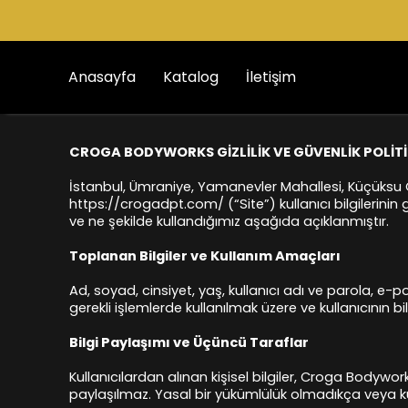
Anasayfa
Katalog
İletişim
CROGA BODYWORKS GİZLİLİK VE GÜVENLİK POLİTİ
İstanbul, Ümraniye, Yamanevler Mahallesi, Küçüksu C
https://crogadpt.com/ (“Site”) kullanıcı bilgilerinin 
ve ne şekilde kullandığımız aşağıda açıklanmıştır.
Toplanan Bilgiler ve Kullanım Amaçları
Ad, soyad, cinsiyet, yaş, kullanıcı adı ve parola, e-post
gerekli işlemlerde kullanılmak üzere ve kullanıcının bi
Bilgi Paylaşımı ve Üçüncü Taraflar
Kullanıcılardan alınan kişisel bilgiler, Croga Bodyw
paylaşılmaz. Yasal bir yükümlülük olmadıkça veya kull