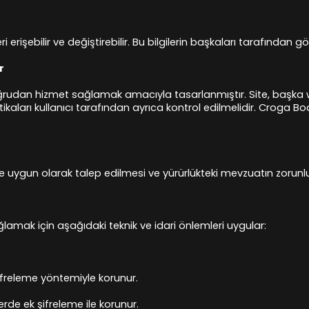
ileri erişebilir ve değiştirebilir. Bu bilgilerin başkaları tarafınd
r
ğrudan hizmet sağlamak amacıyla tasarlanmıştır. Site, başka we
itikaları kullanıcı tarafından ayrıca kontrol edilmelidir. Croga 
ne uygun olarak talep edilmesi ve yürürlükteki mevzuatın zorunl
ağlamak için aşağıdaki teknik ve idari önlemleri uygular:
, şifreleme yöntemiyle korunur.
lerde ek şifreleme ile korunur.