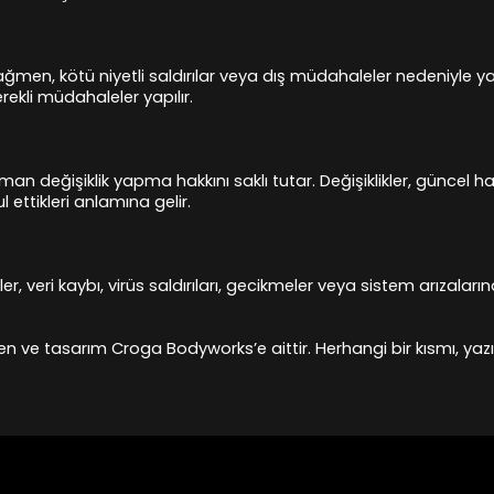
ağmen, kötü niyetli saldırılar veya dış müdahaleler nedeniyle ya
erekli müdahaleler yapılır.
man değişiklik yapma hakkını saklı tutar. Değişiklikler, güncel h
 ettikleri anlamına gelir.
er, veri kaybı, virüs saldırıları, gecikmeler veya sistem arızal
n ve tasarım Croga Bodyworks’e aittir. Herhangi bir kısmı, yazıl