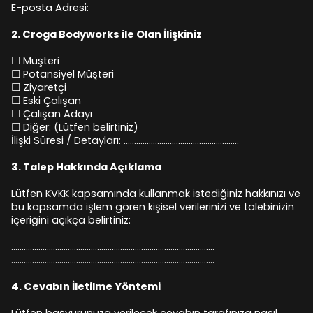
E-posta Adresi:
2.⁠ ⁠Croga Bodyworks ile Olan İlişkiniz
☐ Müşteri
☐ Potansiyel Müşteri
☐ Ziyaretçi
☐ Eski Çalışan
☐ Çalışan Adayı
☐ Diğer: (Lütfen belirtiniz)
İlişki Süresi / Detayları: .......................................................
3.⁠ ⁠Talep Hakkında Açıklama
Lütfen KVKK kapsamında kullanmak istediğiniz hakkınızı ve
bu kapsamda işlem gören kişisel verilerinizi ve talebinizin
içeriğini açıkça belirtiniz:
.................................................................................................
.................................................................................................
4.⁠ ⁠Cevabın İletilme Yöntemi