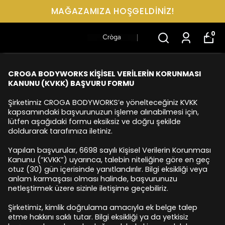
MAĞAZAMIZA HOŞGELDİNİZ!
0
CROGA BODYWORKS KİŞİSEL VERİLERİN KORUNMASI
KANUNU (KVKK) BAŞVURU FORMU
Şirketimiz CROGA BODYWORKS’e yönelteceğiniz KVKK
kapsamındaki başvurunuzun işleme alınabilmesi için,
lütfen aşağıdaki formu eksiksiz ve doğru şekilde
doldurarak tarafımıza iletiniz.
Yapılan başvurular, 6698 sayılı Kişisel Verilerin Korunması
Kanunu (“KVKK”) uyarınca, talebin niteliğine göre en geç
otuz (30) gün içerisinde yanıtlandırılır. Bilgi eksikliği veya
anlam karmaşası olması halinde, başvurunuzu
netleştirmek üzere sizinle iletişime geçebiliriz.
Şirketimiz, kimlik doğrulama amacıyla ek belge talep
etme hakkını saklı tutar. Bilgi eksikliği ya da yetkisiz