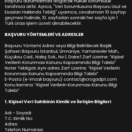
başvuru durumlarında doğacak hukuki sorumluluk
tarafınıza aittir. Ayrıca, "Veri Sorumlusuna Başvuru Usul ve
Esasları Hakkında Tebliğ" uyarınca, cevabımızın 10 sayfayı
geçmesi halinde, 10. sayfadan sonraki her sayfa için 1
Türk Lirası işlem ücreti alınabilecektir.
BAŞVURU YÖNTEMLERİ VE ADRESLER
Başvuru Yöntemi
Adres veya Bilgi
Belirtilecek Başlık
Şahsen Başvuru
İstanbul, Ümraniye, Yamanevler Mah.,
Küçüksu Cad., Nakış Sok., No:1, Daire:1
Zarf üzerine: “Kişisel
Verilerin Korunması Kanunu Kapsamında Bilgi Talebi”
Noter Tebligatı
Aynı adres
Zarf üzerine: “Kişisel Verilerin
Korunması Kanunu Kapsamında Bilgi Talebi”
E-Posta (e-imzalı başvuru)
contact@crogadpt.com
Konu kısmına: “Kişisel Verilerin Korunması Kanunu Bilgi
Talebi”
1.⁠ ⁠Kişisel Veri Sahibinin Kimlik ve İletişim Bilgileri
Adı - Soyadı:
T.C. Kimlik No:
Adres:
Telefon Numarası: